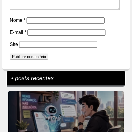
Nome
*
E-mail
*
Site
• posts recentes