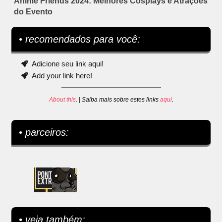
Anime Friends 2024: Melhores Cosplays e Atrações
do Evento
• recomendados para você:
Adicione seu link aqui!
Add your link here!
About this
. | Saiba mais sobre estes links
aqui
.
• parceiros:
• veja também: