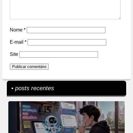
Nome
*
E-mail
*
Site
• posts recentes