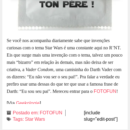
Se você nos acompanha diariamente sabe que invenções
curiosas com o tema Star Wars é uma constante aqui no R’NT.
Eis que surge mais uma invenção com o tema, talvez um pouco
mais “bizarro” em relação às demais, mas não deixa de ser
criativa, a
Vader Condom
, uma camisinha do Darth Vader com
os dizeres: “Eu não vou ser o seu pai!”. Pra falar a verdade eu
prefiro usar uma dessas do que ter que usar a famosa frase de
Darth: “Eu sou seu pai”. Mereceu entrar para o
FOTOFUN
!
[Via
Geekologie
]
Postado em:
FOTOFUN
[include
Tags:
Star Wars
slug="edit-post"]