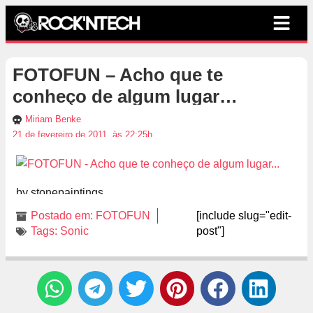
FOTOFUN – Acho que te
conheço de algum lugar…
Miriam Benke
21 de fevereiro de 2011, às 22:25h
by stonepaintings
Postado em:
FOTOFUN
[include slug="edit-
Tags:
Sonic
post"]