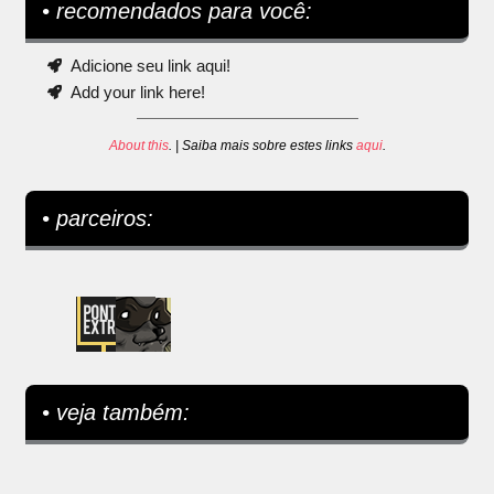
• recomendados para você:
Adicione seu link aqui!
Add your link here!
About this
. | Saiba mais sobre estes links
aqui
.
• parceiros:
• veja também: