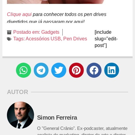
Clique aqui
para conhecer todos os pen drives
divertidos que já passaram por aqui!
Postado em:
Gadgets
[include
Tags:
Acessórios USB
,
Pen Drives
slug="edit-
post"]
AUTOR
Simon Ferreira
O "General Crânio". Ex-podcaster, atualmente
analista de marketing, diretor de arte e diretor