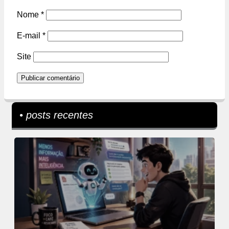
Nome
*
E-mail
*
Site
• posts recentes