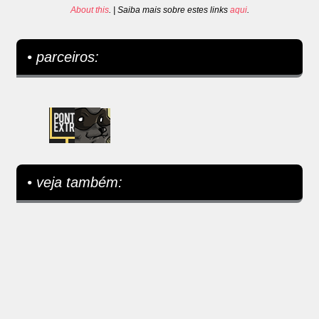
About this
. | Saiba mais sobre estes links
aqui
.
• parceiros:
• veja também: