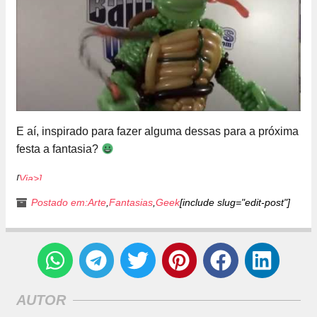
E aí, inspirado para fazer alguma dessas para a próxima
festa a fantasia?
[
Via>]
Postado em:
Arte
,
Fantasias
,
Geek
[include slug="edit-post"]
AUTOR