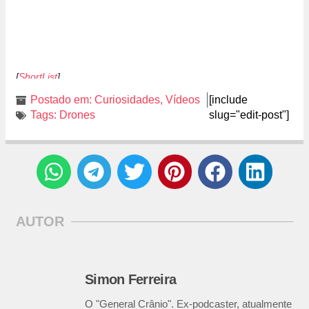
[
ShortList
]
Postado em:
Curiosidades
,
Vídeos
[include
Tags:
Drones
slug="edit-post"]
AUTOR
Simon Ferreira
O "General Crânio". Ex-podcaster, atualmente