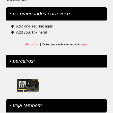
• recomendados para você:
Adicione seu link aqui!
Add your link here!
About this
. | Saiba mais sobre estes links
aqui
.
• parceiros:
• veja também: