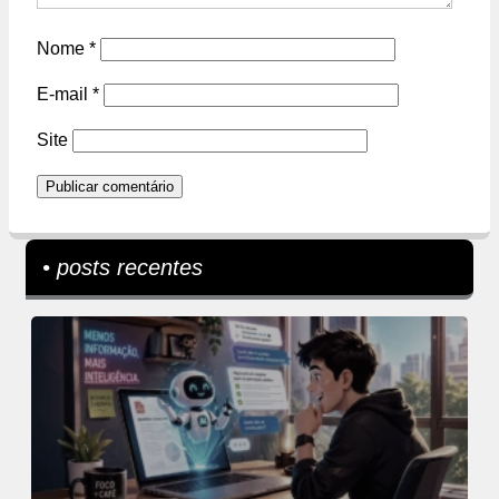
Nome
*
E-mail
*
Site
• posts recentes