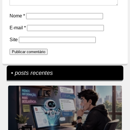
Nome
*
E-mail
*
Site
• posts recentes