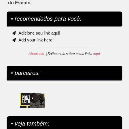
do Evento
• recomendados para você:
Adicione seu link aqui!
Add your link here!
About this
. | Saiba mais sobre estes links
aqui
.
• parceiros:
• veja também: