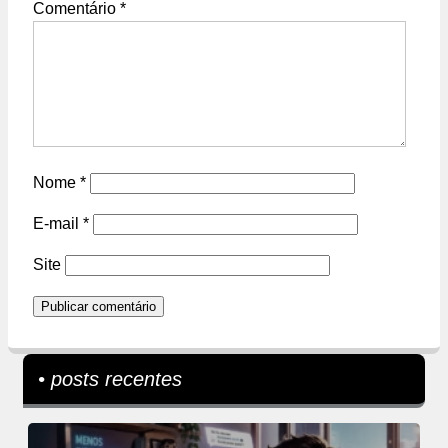
Comentário
*
Nome
*
E-mail
*
Site
• posts recentes