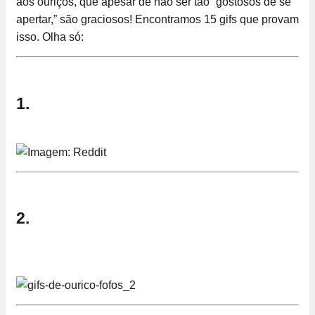
aos ouriços, que apesar de não ser tão “gostosos de se
apertar,” são graciosos! Encontramos 15 gifs que provam
isso. Olha só:
1.
2.