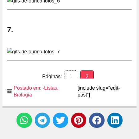
7.
Páginas:
1
2
Postado em:
-Listas
,
[include slug="edit-
Biologia
post"]