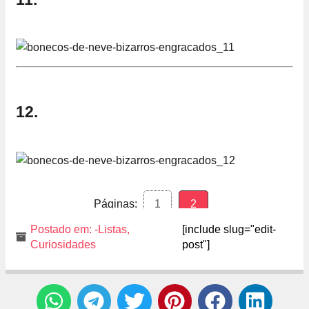
12.
Páginas:
1
2
Postado em:
-Listas
,
[include slug="edit-
Curiosidades
post"]