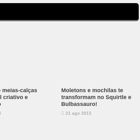
e meias-calças
Moletons e mochilas te
 criativo e
transformam no Squirtle e
o
Bulbassauro!
4
21 ago 2013