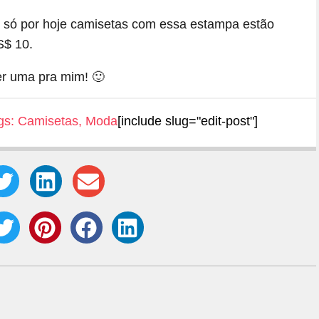
 só por hoje camisetas com essa estampa estão
S$ 10.
er uma pra mim! 🙂
gs:
Camisetas
,
Moda
[include slug="edit-post"]