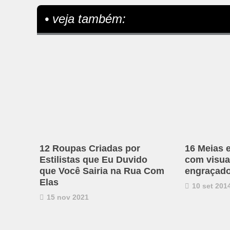
• veja também:
12 Roupas Criadas por
16 Meias 
Estilistas que Eu Duvido
com visual
que Você Sairia na Rua Com
engraçad
Elas
10 set 201
15 nov 2021