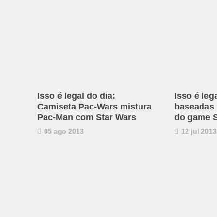
Isso é legal do dia:
Isso é leg
Camiseta Pac-Wars mistura
baseadas
Pac-Man com Star Wars
do game S
05 ago 2013
12 jul 2013