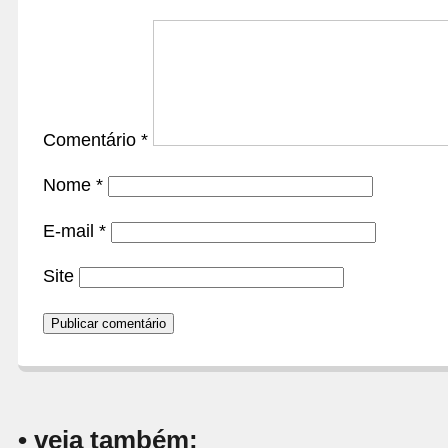
Comentário
*
Nome
*
E-mail
*
Site
• veja também: