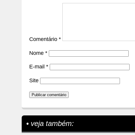
Comentário
*
Nome
*
E-mail
*
Site
• veja também: