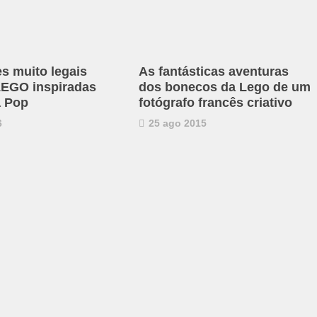
es muito legais
As fantásticas aventuras
 LEGO inspiradas
dos bonecos da Lego de um
a Pop
fotógrafo francês criativo
6
25 ago 2015