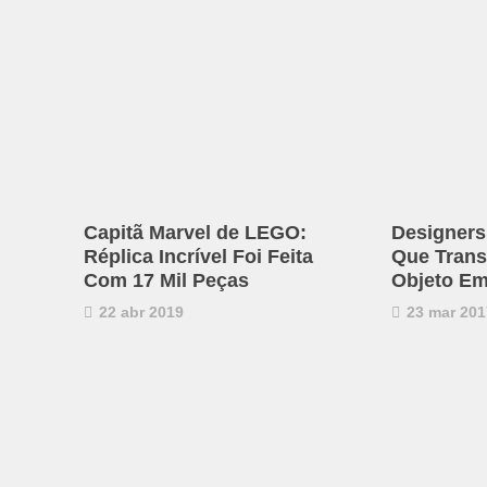
Capitã Marvel de LEGO:
Designers
Réplica Incrível Foi Feita
Que Trans
Com 17 Mil Peças
Objeto E
22 abr 2019
23 mar 201