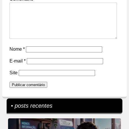
Nome
*
E-mail
*
Site
• posts recentes