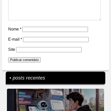
Nome
*
E-mail
*
Site
• posts recentes