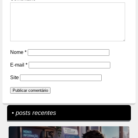
Nome
*
E-mail
*
Site
• posts recentes