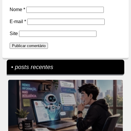
Nome
*
E-mail
*
Site
• posts recentes