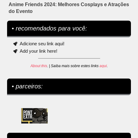
Anime Friends 2024: Melhores Cosplays e Atrações
do Evento
• recomendados para você:
Adicione seu link aqui!
Add your link here!
About this
. | Saiba mais sobre estes links
aqui
.
• parceiros: