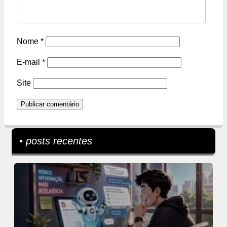
Nome
*
E-mail
*
Site
• posts recentes