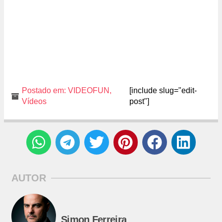
Postado em:
VIDEOFUN
,
[include slug="edit-
Vídeos
post"]
AUTOR
Simon Ferreira