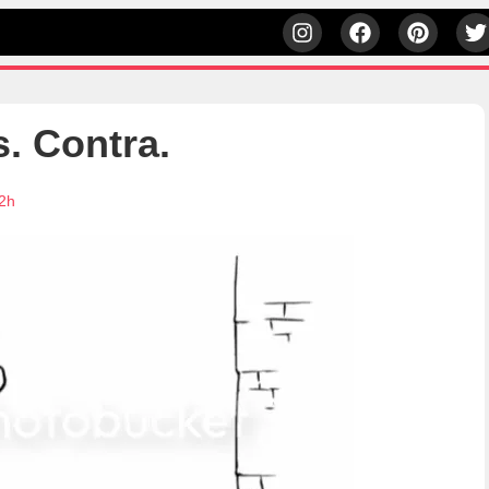
. Contra.
32h