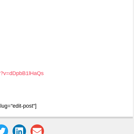
ch?v=dDpbB1lHaQs
slug="edit-post"]