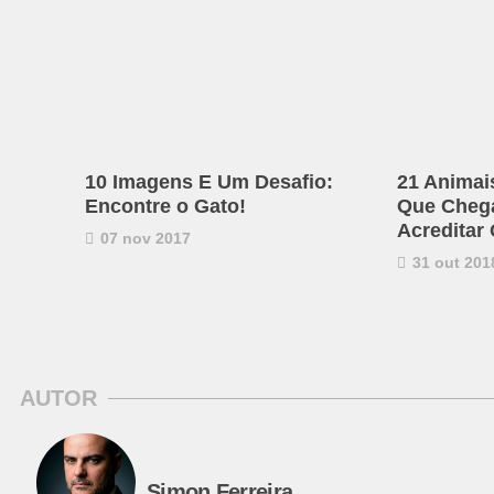
10 Imagens E Um Desafio:
21 Animai
Encontre o Gato!
Que Chega 
Acreditar
07 nov 2017
31 out 201
AUTOR
Simon Ferreira