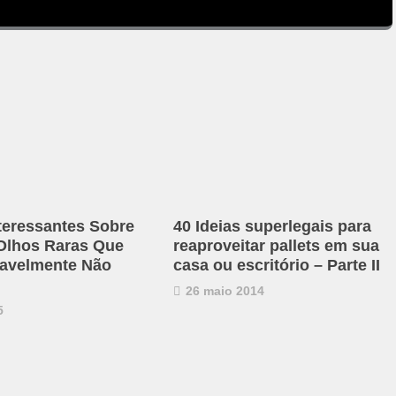
nteressantes Sobre
40 Ideias superlegais para
Olhos Raras Que
reaproveitar pallets em sua
avelmente Não
casa ou escritório – Parte II
26 maio 2014
5