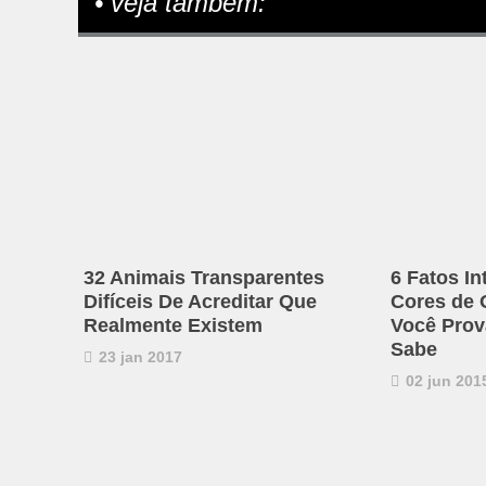
• veja também:
32 Animais Transparentes
6 Fatos I
Difíceis De Acreditar Que
Cores de 
Realmente Existem
Você Prov
Sabe
23 jan 2017
02 jun 201