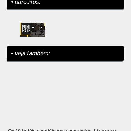
• parceiros:
• veja também:
Os 10 hotéis e motéis mais esquisitos, bizarros e