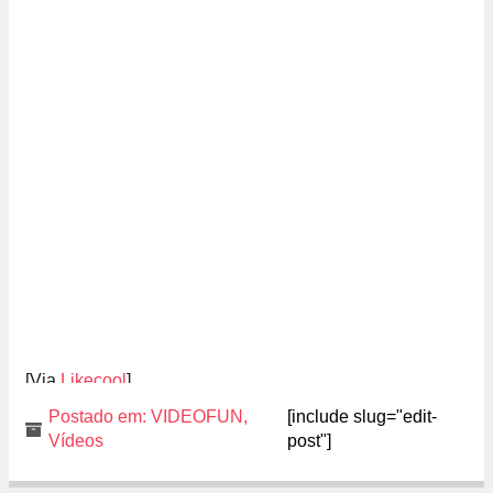
[Via
Likecool
]
Postado em:
VIDEOFUN
,
[include slug="edit-
Vídeos
post"]