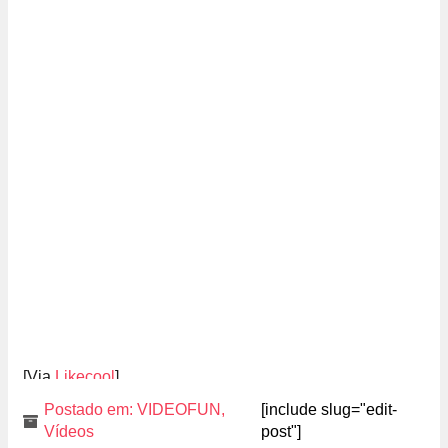
[Via
Likecool
]
Postado em:
VIDEOFUN
,
[include slug="edit-
Vídeos
post"]