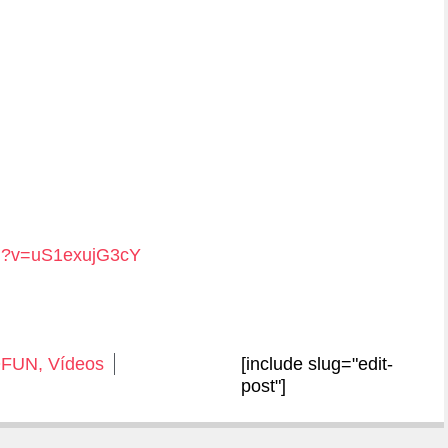
ch?v=uS1exujG3cY
OFUN
,
Vídeos
[include slug="edit-
post"]