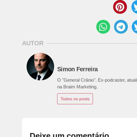
AUTOR
Simon Ferreira
O "General Crânio". Ex-podcaster, atualm
na Braim Marketing.
Todos os posts
Deixe um comentário