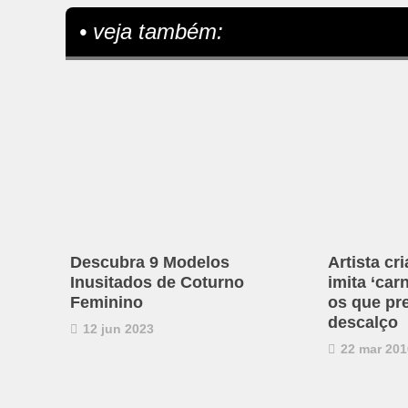
• veja também:
Descubra 9 Modelos
Artista cr
Inusitados de Coturno
imita ‘ca
Feminino
os que pr
descalço
12 jun 2023
22 mar 201