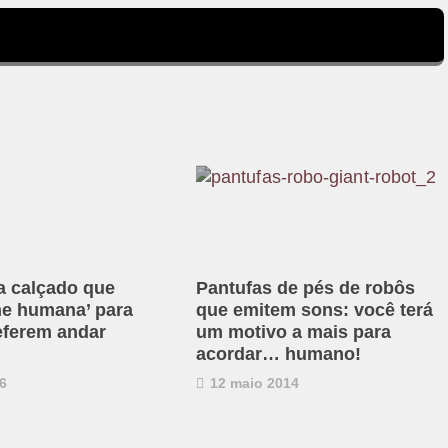
ia calçado que
Pantufas de pés de robôs
rne humana’ para
que emitem sons: você terá
eferem andar
um motivo a mais para
acordar… humano!
6
12 maio 2014