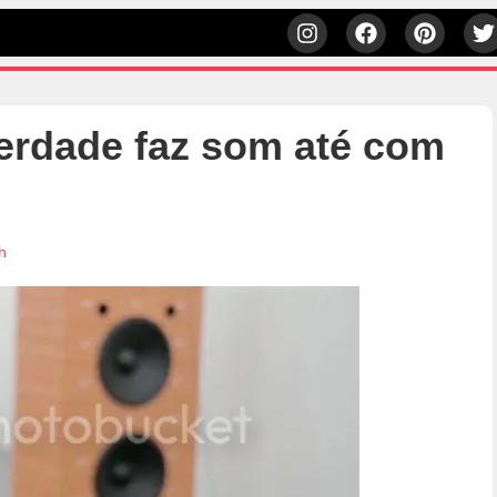
erdade faz som até com
h