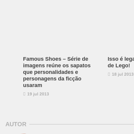
Famous Shoes – Série de
Isso é leg
imagens reúne os sapatos
de Lego!
que personalidades e
18 jul 2013
personagens da ficção
usaram
19 jul 2013
AUTOR