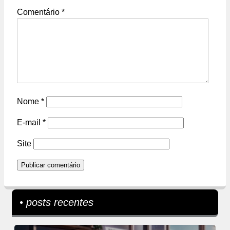
Comentário
*
Nome
*
E-mail
*
Site
• posts recentes