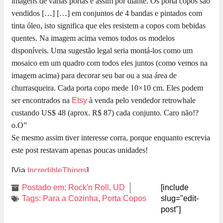
imagens de várias portas e assim por diante. Os porta copos são
vendidos […]
[…] em conjuntos de 4 bandas e pintados com
tinta óleo, isto significa que eles resistem a copos com bebidas
quentes. Na imagem acima vemos todos os modelos
disponíveis. Uma sugestão legal seria montá-los como um
mosaico em um quadro com todos eles juntos (como vemos na
imagem acima) para decorar seu bar ou a sua área de
churrasqueira. Cada porta copo mede 10×10 cm. Eles podem
ser encontrados na
Etsy
à venda pelo vendedor retrowhale
custando US$ 48 (aprox. R$ 87) cada conjunto. Caro não!?
o.O”
Se mesmo assim tiver interesse corra, porque enquanto escrevia
este post restavam apenas poucas unidades!
[Via
IncredibleThings
]
Postado em:
Rock'n Roll
,
UD
[include
Tags:
Para a Cozinha
,
Porta Copos
slug="edit-
post"]