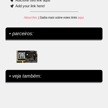
Adicione seu link aqui!
Add your link here!
About this
. | Saiba mais sobre estes links
aqui
.
• parceiros:
• veja também: