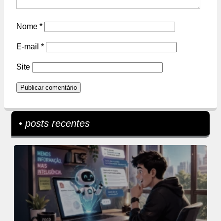
Nome
*
E-mail
*
Site
• posts recentes