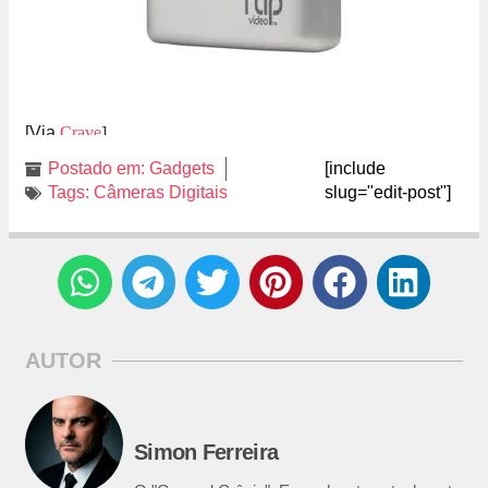
[Via
Crave
]
Postado em:
Gadgets
[include
Tags:
Câmeras Digitais
slug="edit-post"]
AUTOR
Simon Ferreira