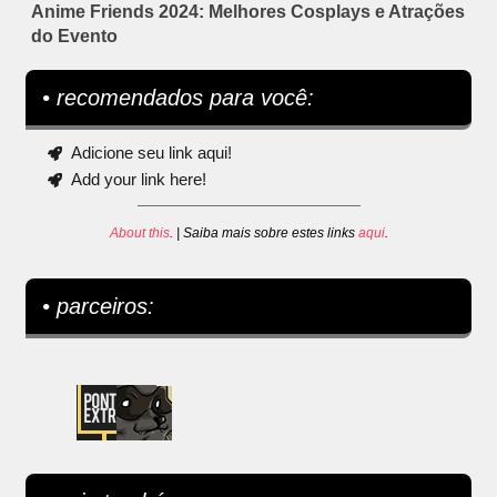
Anime Friends 2024: Melhores Cosplays e Atrações
do Evento
• recomendados para você:
Adicione seu link aqui!
Add your link here!
About this
. | Saiba mais sobre estes links
aqui
.
• parceiros: