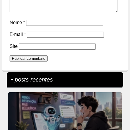
Nome
*
E-mail
*
Site
• posts recentes