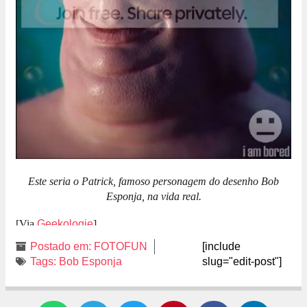
Este seria o Patrick, famoso personagem do desenho Bob
Esponja, na vida real.
[Via
Geekologie
]
Postado em:
FOTOFUN
[include
Tags:
Bob Esponja
slug="edit-post"]