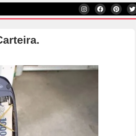
arteira.
h