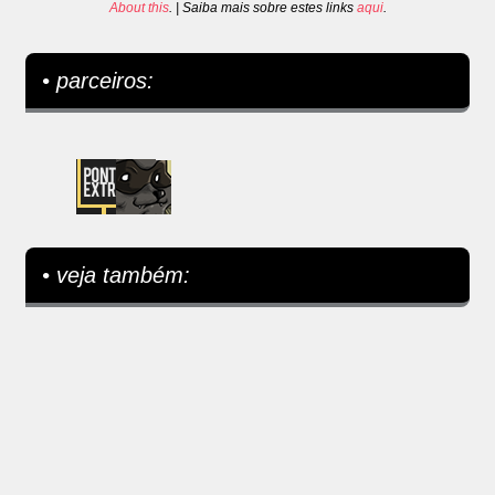
About this
. | Saiba mais sobre estes links
aqui
.
• parceiros:
• veja também: