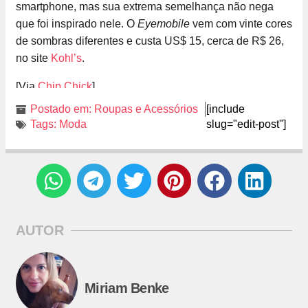
smartphone, mas sua extrema semelhança não nega
que foi inspirado nele. O
Eyemobile
vem com vinte cores
de sombras diferentes e custa US$ 15, cerca de R$ 26,
no site
Kohl’s
.
[Via
Chip Chick
]
Postado em:
Roupas e Acessórios
[include
Tags:
Moda
slug="edit-post"]
AUTOR
Miriam Benke