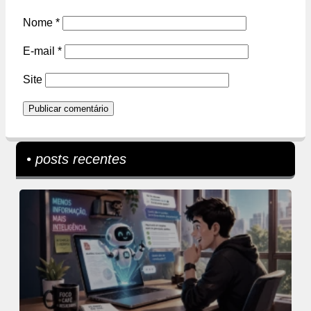
Nome
*
E-mail
*
Site
• posts recentes