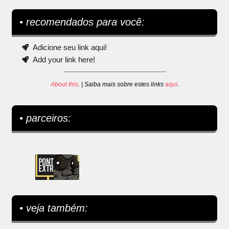
• recomendados para você:
Adicione seu link aqui!
Add your link here!
About this
. | Saiba mais sobre estes links
aqui
.
• parceiros:
• veja também: