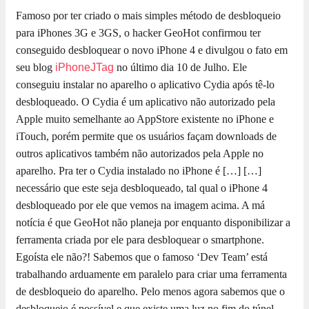
Famoso por ter criado o mais simples método de desbloqueio
para iPhones 3G e 3GS, o hacker GeoHot confirmou ter
conseguido desbloquear o novo iPhone 4 e divulgou o fato em
seu blog
iPhoneJTag
no último dia 10 de Julho. Ele
conseguiu instalar no aparelho o aplicativo Cydia após tê-lo
desbloqueado. O Cydia é um aplicativo não autorizado pela
Apple muito semelhante ao AppStore existente no iPhone e
iTouch, porém permite que os usuários façam downloads de
outros aplicativos também não autorizados pela Apple no
aparelho. Pra ter o Cydia instalado no iPhone é […]
[…]
necessário que este seja desbloqueado, tal qual o iPhone 4
desbloqueado por ele que vemos na imagem acima. A má
notícia é que GeoHot não planeja por enquanto disponibilizar a
ferramenta criada por ele para desbloquear o smartphone.
Egoísta ele não?! Sabemos que o famoso ‘Dev Team’ está
trabalhando arduamente em paralelo para criar uma ferramenta
de desbloqueio do aparelho. Pelo menos agora sabemos que o
desbloqueio é possível e que existe uma luz no fim do túnel.