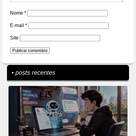
Nome
*
E-mail
*
Site
• posts recentes