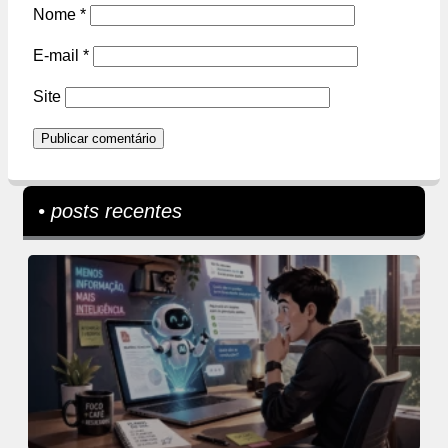
Nome
*
E-mail
*
Site
• posts recentes