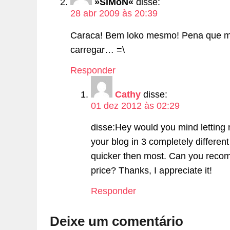
»SiMoN«
disse:
28 abr 2009 às 20:39
Caraca! Bem loko mesmo! Pena que mi
carregar… =\
Responder
Cathy
disse:
01 dez 2012 às 02:29
disse:Hey would you mind letting
your blog in 3 completely differen
quicker then most. Can you reco
price? Thanks, I appreciate it!
Responder
Deixe um comentário