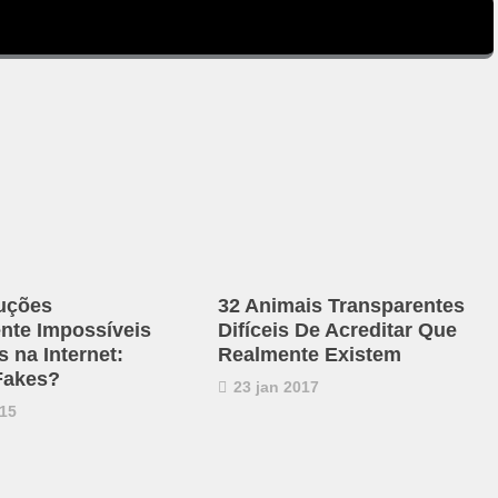
uções
32 Animais Transparentes
ente Impossíveis
Difíceis De Acreditar Que
 na Internet:
Realmente Existem
Fakes?
23 jan 2017
15