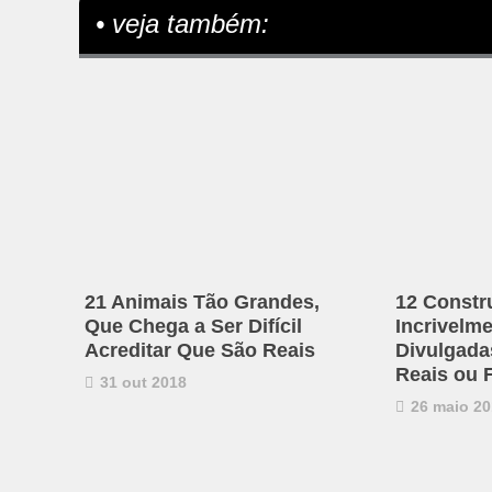
• veja também:
21 Animais Tão Grandes,
12 Constr
Que Chega a Ser Difícil
Incrivelm
Acreditar Que São Reais
Divulgadas
Reais ou 
31 out 2018
26 maio 20