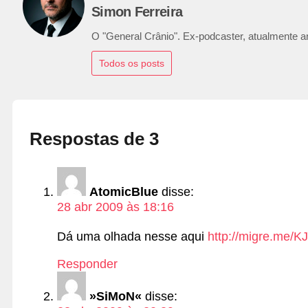
Simon Ferreira
O "General Crânio". Ex-podcaster, atualmente ana
Todos os posts
Respostas de 3
AtomicBlue
disse:
28 abr 2009 às 18:16
Dá uma olhada nesse aqui
http://migre.me/K
Responder
»SiMoN«
disse: