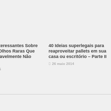
nteressantes Sobre
40 Ideias superlegais para
Olhos Raras Que
reaproveitar pallets em sua
avelmente Não
casa ou escritório – Parte II
26 maio 2014
5