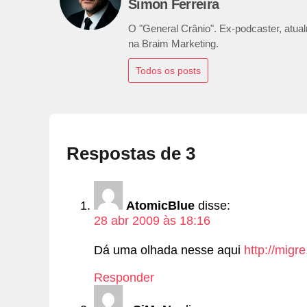
Simon Ferreira
O "General Crânio". Ex-podcaster, atualm
na Braim Marketing.
Todos os posts
Respostas de 3
AtomicBlue
disse:
28 abr 2009 às 18:16
Dá uma olhada nesse aqui
http://migr
Responder