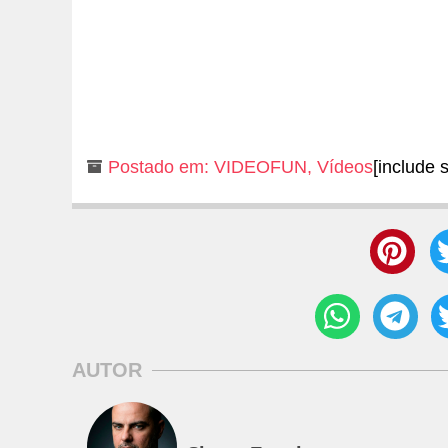
Postado em:
VIDEOFUN
,
Vídeos
[include 
AUTOR