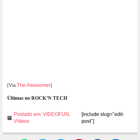
[Via
The Awesomer
]
Últimas no ROCK’N TECH
Submarino.com.br
Postado em:
VIDEOFUN
,
[include slug="edit-
Vídeos
post"]