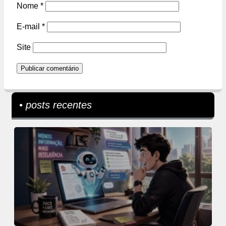
Nome
*
E-mail
*
Site
• posts recentes