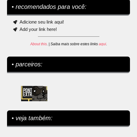
• recomendados para você:
Adicione seu link aqui!
Add your link here!
About this
. | Saiba mais sobre estes links
aqui
.
• parceiros:
• veja também: