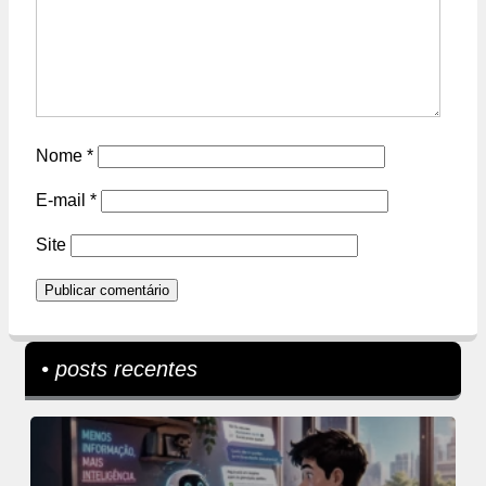
Nome
*
E-mail
*
Site
• posts recentes