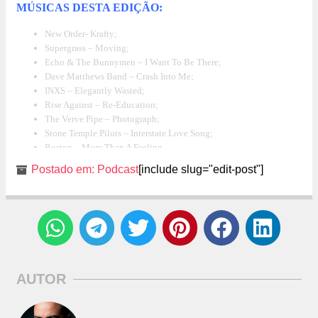
MÚSICAS DESTA EDIÇÃO:
New Order- Krafty;
Supergrass – Moving;
Echo & The Bunnymen – I Want To Be There;
Dave Matthews Band – Crash Into Me;
INXS – Elegantly Wasted;
Rise Against – Re-Education;
The Verve Pipe – Photograph;
Stone Temple Pilots – Interstate Love Song;
Boston – More Than A Feeling.
Postado em:
Podcast
[include slug="edit-post"]
AUTOR