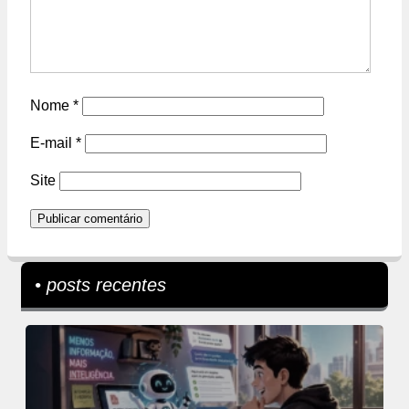
Nome
*
E-mail
*
Site
• posts recentes