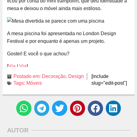
ficou por conta do mini trampolim, que deu identidade à
mesa e deixou o móvel ainda mais estiloso.
A mesa piscina foi apresentada no London Design
Festival e por enquanto é apenas um projeto.
Gostei! E você o que achou?
[
Via
|
Via
]
Postado em:
Decoração
,
Design
[include
Tags:
Móveis
slug="edit-post"]
AUTOR