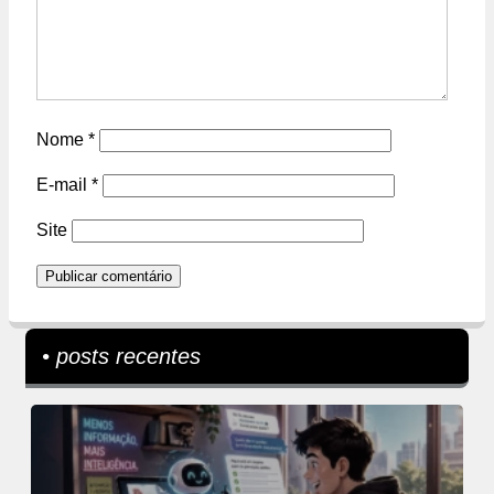
Nome
*
E-mail
*
Site
• posts recentes