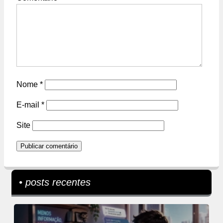
Nome
*
E-mail
*
Site
• posts recentes