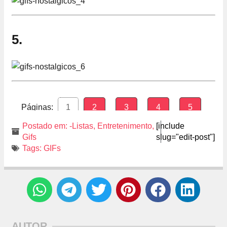
5.
Páginas:
1
2
3
4
5
Postado em:
-Listas
,
Entretenimento
,
[include
Gifs
slug="edit-post"]
Tags:
GIFs
AUTOR