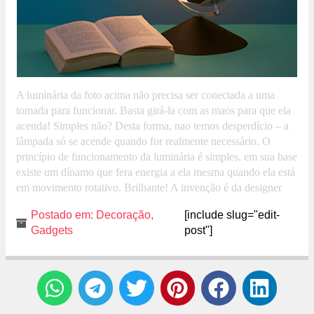
A luminária da foto acima não precisa ser conectada a uma
tomada para funcionar. Basta girá-la com as maos para que ela
acenda! Simples não? Desta forma, nao temos desperdício – a
lâmpada só se acende quando for realmente necessário. O
princípio de funcionamento da luminária é simples, em sua base
existe um dínamo que fera energia a ela mesma quando ela está
em movimento rotativo. Brilhante! A invenção é da designer
Karin Johansson.
Postado em:
Decoração
,
[include slug="edit-
Gadgets
post"]