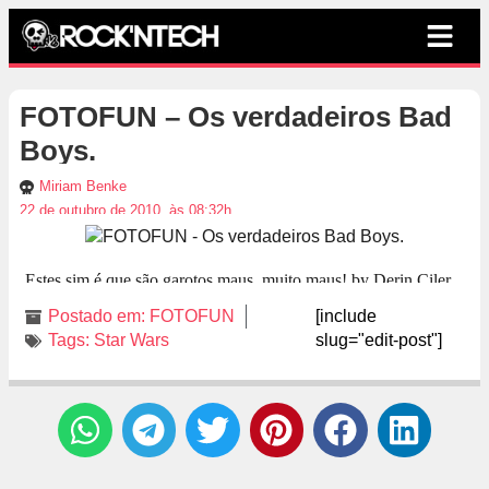
FOTOFUN – Os verdadeiros Bad
Boys.
Miriam Benke
22 de outubro de 2010, às 08:32h
Estes sim é que são garotos maus, muito maus! by Derin Ciler
Postado em:
FOTOFUN
[include
Tags:
Star Wars
slug="edit-post"]