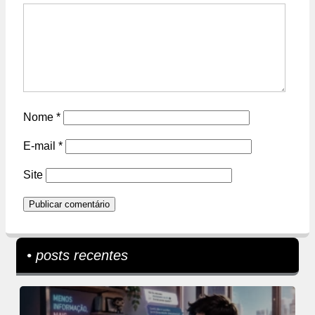
Nome
*
E-mail
*
Site
• posts recentes