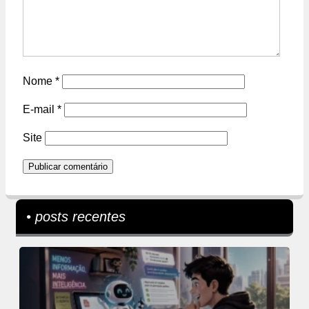
Nome
*
E-mail
*
Site
• posts recentes