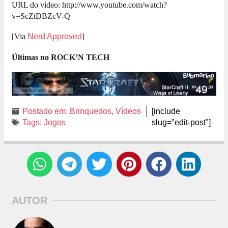
URL do vídeo: http://www.youtube.com/watch?
v=ScZtDBZcV-Q
[Via
Nerd Approved
]
Últimas no ROCK’N TECH
Postado em:
Brinquedos
,
Vídeos
[include
Tags:
Jogos
slug="edit-post"]
AUTOR