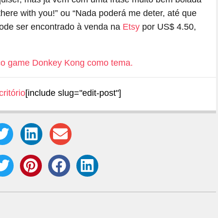
m there with you!” ou “Nada poderá me deter, até que
pode ser encontrado à venda na
Etsy
por US$ 4.50,
ritório
[include slug="edit-post"]