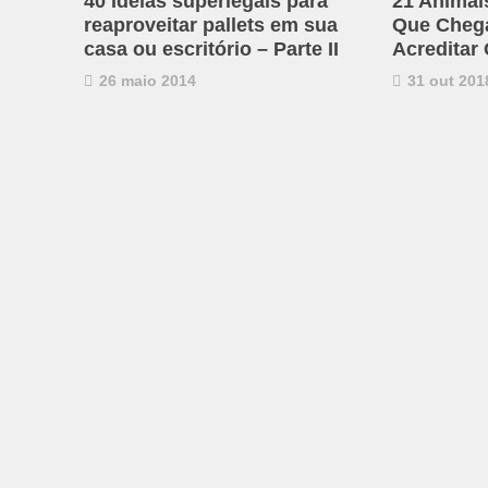
40 Ideias superlegais para
21 Animai
reaproveitar pallets em sua
Que Chega 
casa ou escritório – Parte II
Acreditar
26 maio 2014
31 out 201