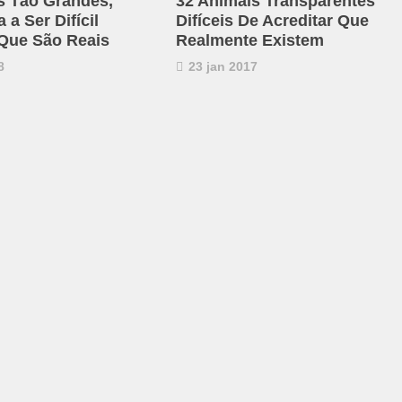
s Tão Grandes,
32 Animais Transparentes
a Ser Difícil
Difíceis De Acreditar Que
 Que São Reais
Realmente Existem
8
23 jan 2017