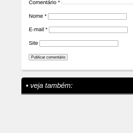
Comentário
*
Nome
*
E-mail
*
Site
• veja também: