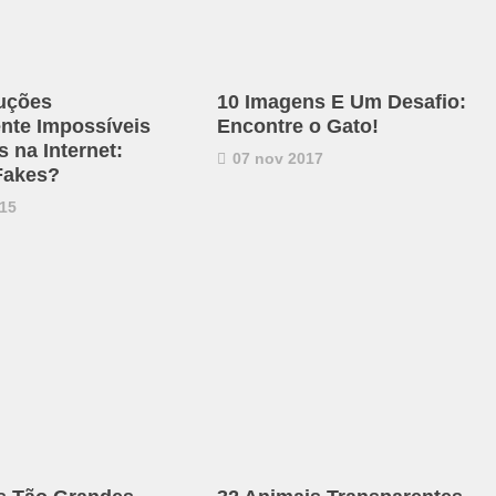
uções
10 Imagens E Um Desafio:
ente Impossíveis
Encontre o Gato!
 na Internet:
07 nov 2017
Fakes?
15