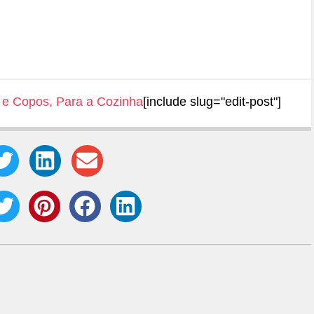
 e Copos
,
Para a Cozinha
[include slug="edit-post"]