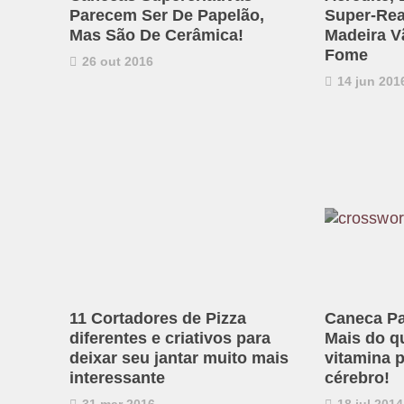
Parecem Ser De Papelão,
Super-Rea
Mas São De Cerâmica!
Madeira V
Fome
26 out 2016
14 jun 201
11 Cortadores de Pizza
Caneca Pa
diferentes e criativos para
Mais do qu
deixar seu jantar muito mais
vitamina 
interessante
cérebro!
31 mar 2016
18 jul 2014