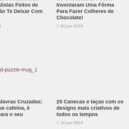
listas Feitos de
Inventaram Uma Fôrma
ão Te Deixar Com
Para Fazer Colheres de
Chocolate!
6
03 jun 2016
lavras Cruzadas:
25 Canecas e taças com os
e cafeína, é
designs mais criativos de
para o seu
todos os tempos
10 jun 2014