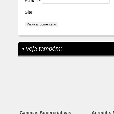
E-mail
*
Site
• veja também:
Canecas Supercriativas
Acredite,