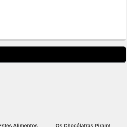
 Estes Alimentos
Os Chocólatras Piram!