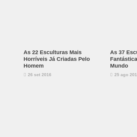
As 22 Esculturas Mais
As 37 Esc
Horríveis Já Criadas Pelo
Fantástic
Homem
Mundo
26 set 2016
25 ago 20