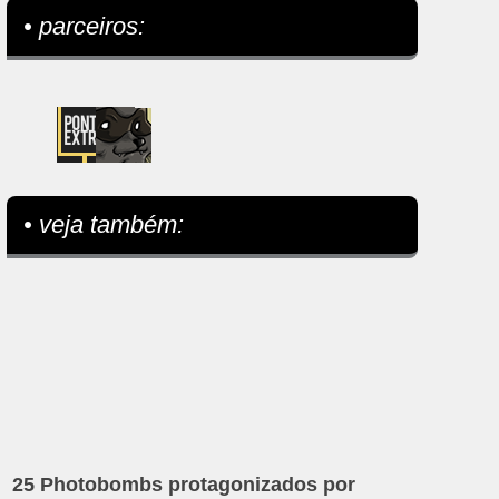
• parceiros:
• veja também:
25 Photobombs protagonizados por