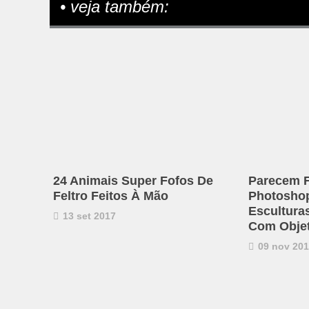
• veja também:
24 Animais Super Fofos De
Parecem F
Feltro Feitos À Mão
Photosho
Esculturas
13 set 2017
Com Objet
09 nov 20