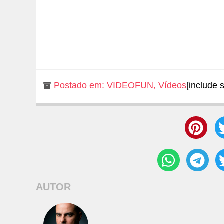
Postado em:
VIDEOFUN
,
Vídeos
[include 
AUTOR