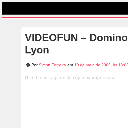
VIDEOFUN – Dominoe
Lyon
Por
Simon Ferreira
em
19 de maio de 2009, às 13:0
Bem bolada a parte da cópia na impressora.