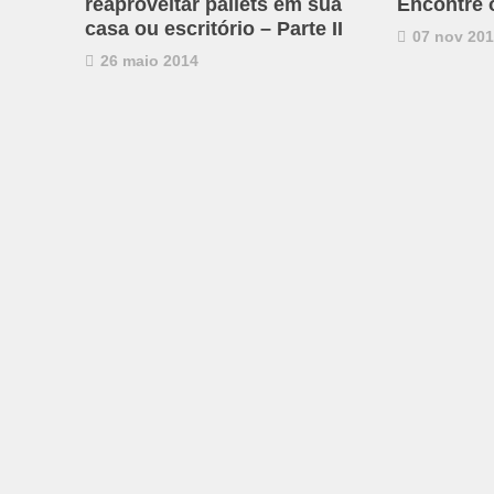
reaproveitar pallets em sua
Encontre 
casa ou escritório – Parte II
07 nov 20
26 maio 2014