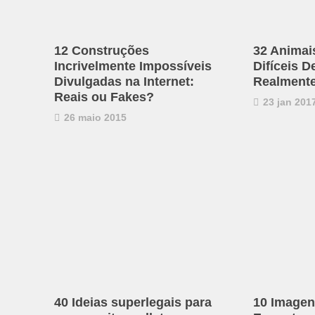
12 Construções
32 Animai
Incrivelmente Impossíveis
Difíceis D
Divulgadas na Internet:
Realmente
Reais ou Fakes?
23 jan 201
26 maio 2015
40 Ideias superlegais para
10 Imagen