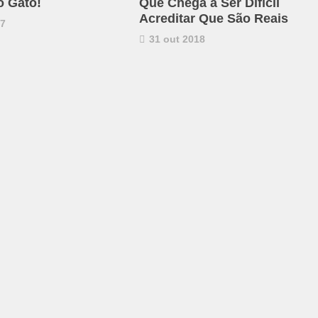
o Gato!
Que Chega a Ser Difícil
Acreditar Que São Reais
17
31 out 2018