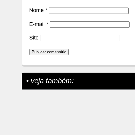
Nome
*
E-mail
*
Site
• veja também: