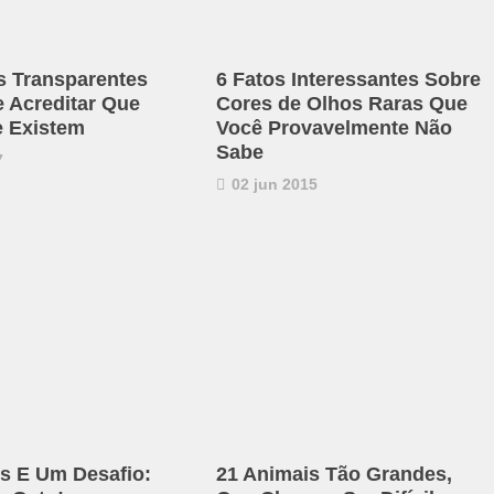
s Transparentes
6 Fatos Interessantes Sobre
e Acreditar Que
Cores de Olhos Raras Que
 Existem
Você Provavelmente Não
Sabe
7
02 jun 2015
s E Um Desafio:
21 Animais Tão Grandes,