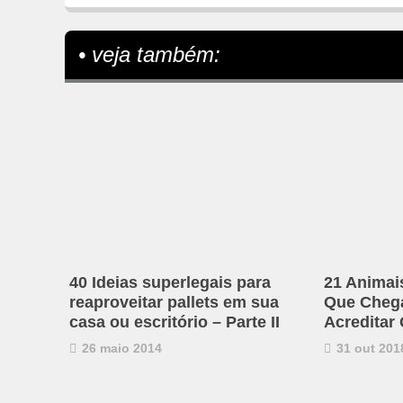
• veja também:
40 Ideias superlegais para
21 Animai
reaproveitar pallets em sua
Que Chega 
casa ou escritório – Parte II
Acreditar
26 maio 2014
31 out 201