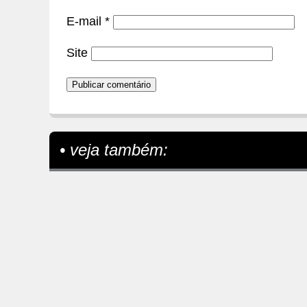
E-mail
*
Site
• veja também: