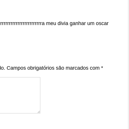
iito da horrrrrrrrrrrrrrrrrrrrrrrrrrra meu divia ganhar um oscar
do.
Campos obrigatórios são marcados com
*