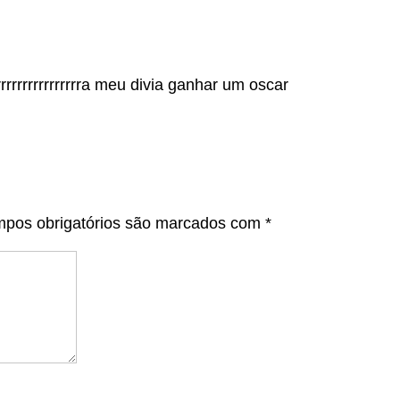
rrrrrrrrrrrrrrrrrrrrrrrrrrra meu divia ganhar um oscar
pos obrigatórios são marcados com
*