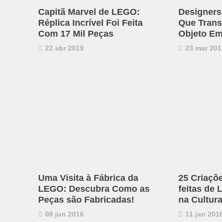
Capitã Marvel de LEGO:
Designers
Réplica Incrível Foi Feita
Que Trans
Com 17 Mil Peças
Objeto E
22 abr 2019
23 mar 201
Uma Visita à Fábrica da
25 Criaçõ
LEGO: Descubra Como as
feitas de
Peças são Fabricadas!
na Cultur
08 jun 2016
11 jan 201