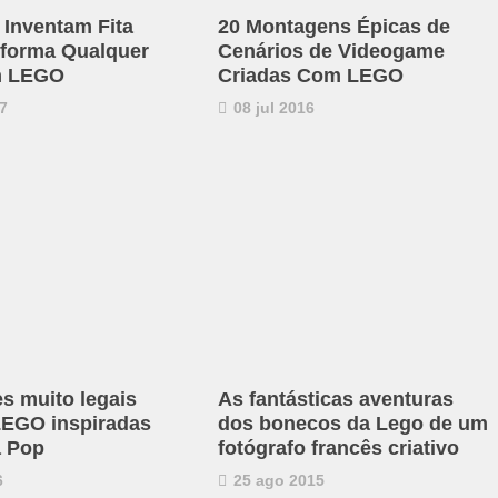
 Inventam Fita
20 Montagens Épicas de
forma Qualquer
Cenários de Videogame
m LEGO
Criadas Com LEGO
7
08 jul 2016
es muito legais
As fantásticas aventuras
 LEGO inspiradas
dos bonecos da Lego de um
a Pop
fotógrafo francês criativo
6
25 ago 2015