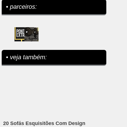
• parceiros:
• veja também:
20 Sofás Esquisitões Com Design