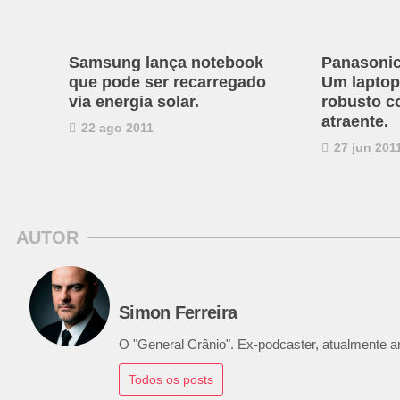
Samsung lança notebook
Panasoni
que pode ser recarregado
Um laptop 
via energia solar.
robusto c
atraente.
22 ago 2011
27 jun 201
AUTOR
Simon Ferreira
O "General Crânio". Ex-podcaster, atualmente ana
Todos os posts