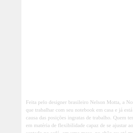
Feita pelo designer brasileiro Nelson Motta, a No
que trabalhar com seu notebook em casa e já está
causa das posições ingratas de trabalho. Quem te
em matéria de flexibilidade capaz de se ajustar 
sentado no sofá, em uma mesa, no chão ou até m