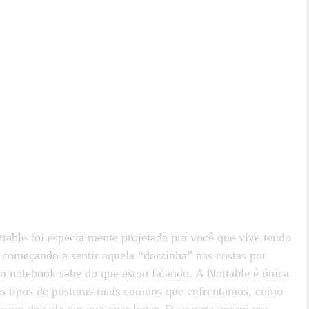
ttable foi especialmente projetada pra você que vive tendo
 começando a sentir aquela “dorzinha” nas costas por
m notebook sabe do que estou falando. A Nottable é única
aos tipos de posturas mais comuns que enfrentamos, como
esmo deitado em qualquer lugar. O suporte possui um