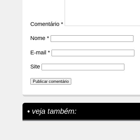
Comentário
*
Nome
*
E-mail
*
Site
• veja também: