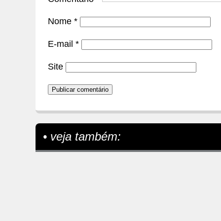
Nome
*
E-mail
*
Site
• veja também: