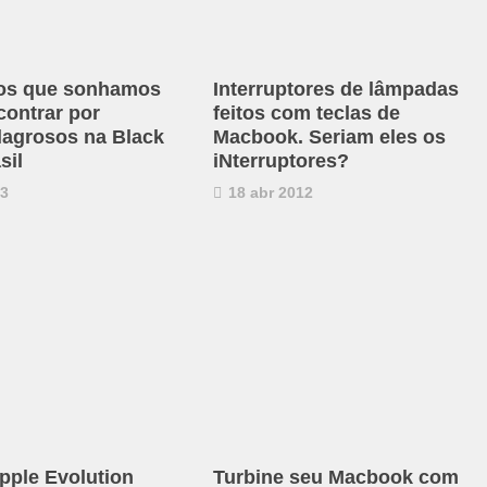
tos que sonhamos
Interruptores de lâmpadas
contrar por
feitos com teclas de
lagrosos na Black
Macbook. Seriam eles os
sil
iNterruptores?
13
18 abr 2012
pple Evolution
Turbine seu Macbook com