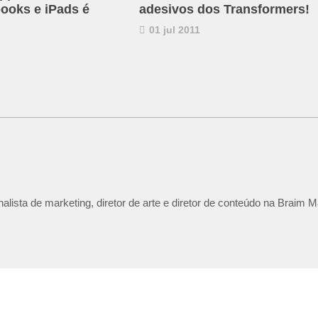
ooks e iPads é
adesivos dos Transformers!
01 jul 2011
lista de marketing, diretor de arte e diretor de conteúdo na Braim M