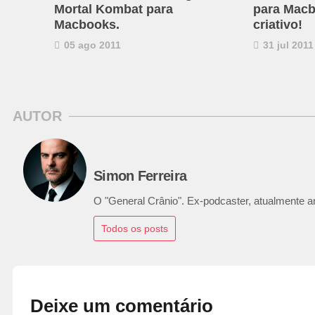
Mortal Kombat para
para Macb
Macbooks.
criativo!
05 ago 2011
31 jul 2011
AUTOR
Simon Ferreira
O "General Crânio". Ex-podcaster, atualmente ana
Todos os posts
Deixe um comentário