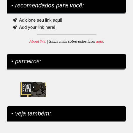
• recomendados para você:
Adicione seu link aqui!
Add your link here!
About this
. | Saiba mais sobre estes links
aqui
.
• parceiros:
• veja também: