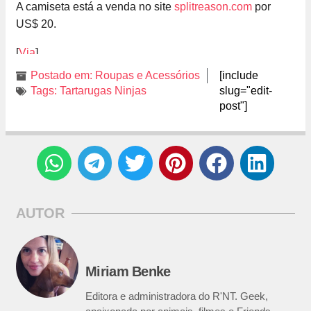
A camiseta está a venda no site
splitreason.com
por
US$ 20.
[
Via
]
Postado em:
Roupas e Acessórios
[include
Tags:
Tartarugas Ninjas
slug="edit-
post"]
AUTOR
Miriam Benke
Editora e administradora do R'NT. Geek,