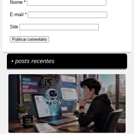
Nome
*
E-mail
*
Site
• posts recentes